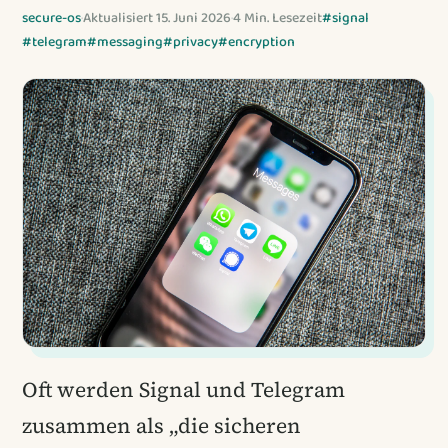
secure-os
·
Aktualisiert 15. Juni 2026
·
4 Min. Lesezeit
#signal
#telegram
#messaging
#privacy
#encryption
Oft werden Signal und Telegram
zusammen als „die sicheren