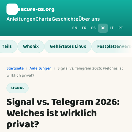
🛡️
secure-os.org
Anleitungen
Charta
Geschichte
Über uns
EN
FR
ES
DE
IT
PT
Tails
Whonix
Gehärtetes Linux
Festplattenvers
Startseite
/
Anleitungen
/
Signal vs. Telegram 2026: Welches ist
wirklich privat?
SIGNAL
Signal vs. Telegram 2026:
Welches ist wirklich
privat?