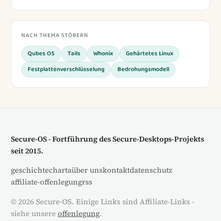
NACH THEMA STÖBERN
Qubes OS
Tails
Whonix
Gehärtetes Linux
Festplattenverschlüsselung
Bedrohungsmodell
Secure-OS - Fortführung des Secure-Desktops-Projekts
seit 2015.
geschichte
charta
über uns
kontakt
datenschutz
affiliate-offenlegung
rss
© 2026 Secure-OS. Einige Links sind Affiliate-Links -
siehe unsere
offenlegung
.