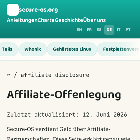
🛡️
secure-os.org
Anleitungen
Charta
Geschichte
Über uns
EN
FR
ES
DE
IT
PT
Tails
Whonix
Gehärtetes Linux
Festplattenvers
~ / affiliate-disclosure
Affiliate-Offenlegung
Zuletzt aktualisiert: 12. Juni 2026
Secure-OS verdient Geld über Affiliate-
Partnerschaften. Diese Seite erklärt genau wie,