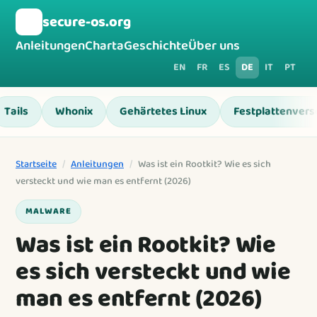
🛡️
secure-os.org
Anleitungen
Charta
Geschichte
Über uns
EN
FR
ES
DE
IT
PT
Tails
Whonix
Gehärtetes Linux
Festplattenvers
Startseite
/
Anleitungen
/
Was ist ein Rootkit? Wie es sich
versteckt und wie man es entfernt (2026)
MALWARE
Was ist ein Rootkit? Wie
es sich versteckt und wie
man es entfernt (2026)