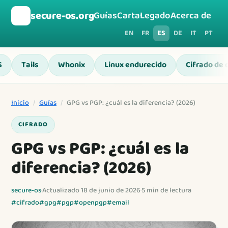
🛡️
secure-os.org
Guías
Carta
Legado
Acerca de
EN
FR
ES
DE
IT
PT
S
Tails
Whonix
Linux endurecido
Cifrado de 
Inicio
/
Guías
/
GPG vs PGP: ¿cuál es la diferencia? (2026)
CIFRADO
GPG vs PGP: ¿cuál es la
diferencia? (2026)
secure-os
·
Actualizado 18 de junio de 2026
·
5 min de lectura
#cifrado
#gpg
#pgp
#openpgp
#email