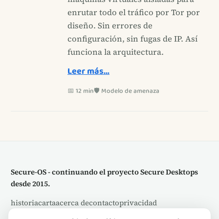
enrutar todo el tráfico por Tor por
diseño. Sin errores de
configuración, sin fugas de IP. Así
funciona la arquitectura.
Leer más…
📅 12 min
🛡️ Modelo de amenaza
Secure-OS - continuando el proyecto Secure Desktops
desde 2015.
historia
carta
acerca de
contacto
privacidad
divulgación de afiliados
rss