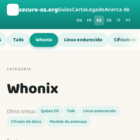
🛡️
secure-os.org
Guías
Carta
Legado
Acerca de
EN
FR
ES
DE
IT
PT
S
Tails
Whonix
Linux endurecido
Cifrado de 
CATEGORÍA
Whonix
Otros temas
Qubes OS
Tails
Linux endurecido
Cifrado de disco
Modelo de amenaza