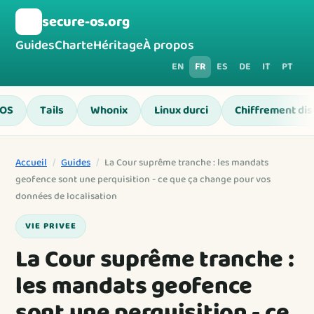
🛡️
secure-os.org
Guides
Charte
Héritage
À propos
EN
FR
ES
DE
IT
PT
 OS
Tails
Whonix
Linux durci
Chiffrement di
Accueil
/
Guides
/
La Cour suprême tranche : les mandats
geofence sont une perquisition - ce que ça change pour vos
données de localisation
VIE PRIVEE
La Cour suprême tranche :
les mandats geofence
sont une perquisition - ce