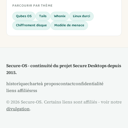
PARCOURIR PAR THÈME
Qubes OS
Tails
Whonix
Linux durci
Chiffrement disque
Modèle de menace
Secure-OS - continuité du projet Secure Desktops depuis
2015.
historique
charte
à propos
contact
confidentialité
liens affiliés
rss
© 2026 Secure-OS. Certains liens sont affiliés - voir notre
divulgation
.