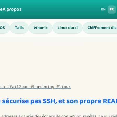
ge
À propos
EN
FR
 OS
Tails
Whonix
Linux durci
Chiffrement di
ssh #fail2ban #hardening #linux
e sécurise pas SSH, et son propre REA
s adresses IP après des échecs de connexion répétés, ce qui réd