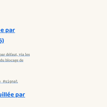
e par
6)
r défaut, via les
e du blocage de
e #signal
illée par