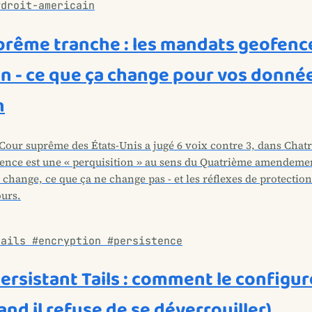
#droit-americain
prême tranche : les mandats geofenc
on - ce que ça change pour vos donné
n
 Cour suprême des États-Unis a jugé 6 voix contre 3, dans Chatri
ence est une « perquisition » au sens du Quatrième amendemen
 change, ce que ça ne change pas - et les réflexes de protection
ours.
tails #encryption #persistence
rsistant Tails : comment le configure
nd il refuse de se déverrouiller)