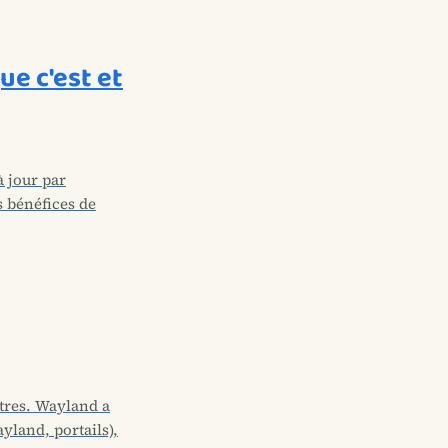
ue c'est et
à jour par
s bénéfices de
êtres. Wayland a
yland, portails),