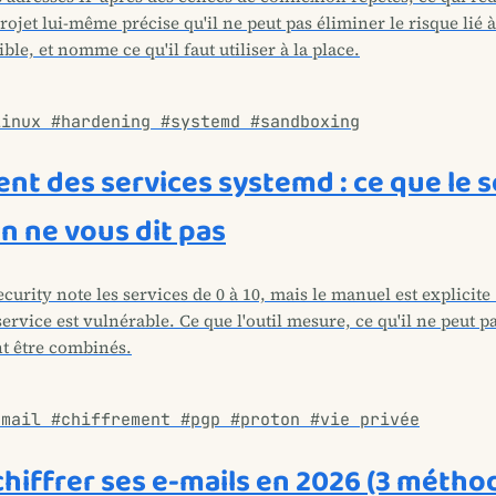
ojet lui-même précise qu'il ne peut pas éliminer le risque lié 
ible, et nomme ce qu'il faut utiliser à la place.
linux #hardening #systemd #sandboxing
nt des services systemd : ce que le 
n ne vous dit pas
urity note les services de 0 à 10, mais le manuel est explicite
service est vulnérable. Ce que l'outil mesure, ce qu'il ne peut p
nt être combinés.
email #chiffrement #pgp #proton #vie privée
iffrer ses e-mails en 2026 (3 métho