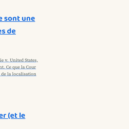
e sont une
es de
e v. United States,
t. Ce que la Cour
 de la localisation
r (et le