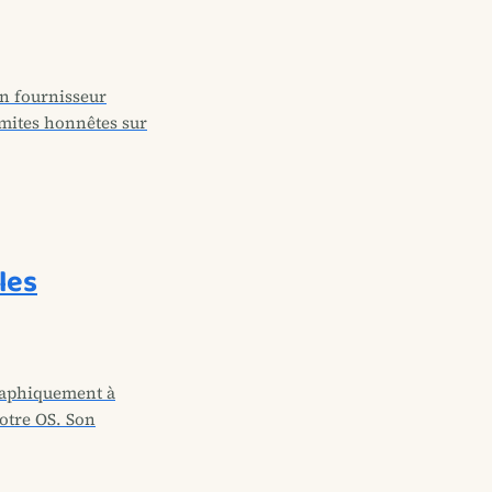
un fournisseur
mites honnêtes sur
les
graphiquement à
votre OS. Son