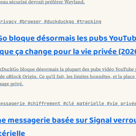
eau sécurisé devrait préférer Wayland.
privacy #browser #duckduckgo #tracking
o bloque désormais les pubs YouTub
 que ça change pour la vie privée (202
DuckGo bloque désormais la plupart des pubs vidéo YouTube pa
de uBlock Origin. Ce qu'il fait, les limites honnêtes, et la plac
sage privé.
messagerie #chiffrement #clé matérielle #vie privé
ne messagerie basée sur Signal verrou
érielle