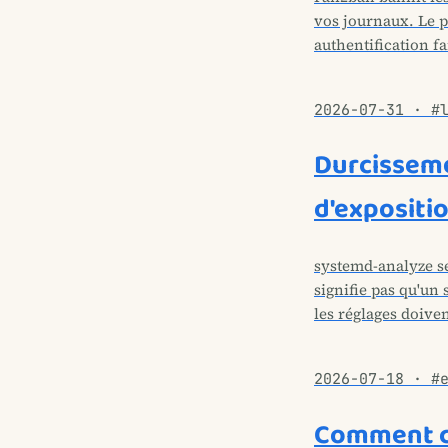
vos journaux. Le pr
authentification fa
2026-07-31 · #
Durcisseme
d'expositio
systemd-analyze sec
signifie pas qu'un 
les réglages doive
2026-07-18 · #
Comment ch