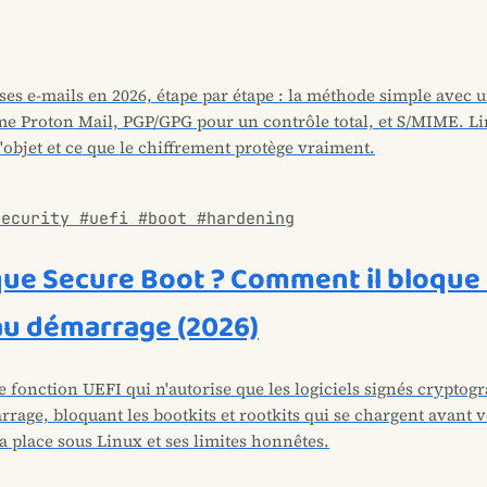
es e-mails en 2026, étape par étape : la méthode simple avec 
e Proton Mail, PGP/GPG pour un contrôle total, et S/MIME. Li
'objet et ce que le chiffrement protège vraiment.
security #uefi #boot #hardening
que Secure Boot ? Comment il bloque 
u démarrage (2026)
e fonction UEFI qui n'autorise que les logiciels signés crypto
rrage, bloquant les bootkits et rootkits qui se chargent avant 
 place sous Linux et ses limites honnêtes.