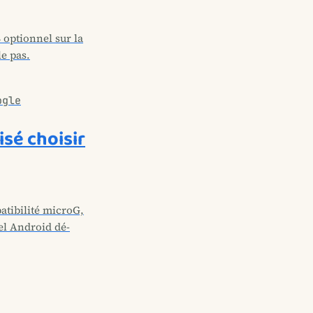
 optionnel sur la
e pas.
ogle
sé choisir
tibilité microG,
uel Android dé-