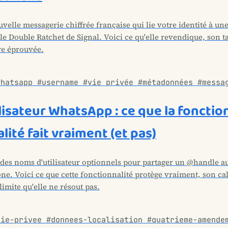
elle messagerie chiffrée française qui lie votre identité à une
 le Double Ratchet de Signal. Voici ce qu'elle revendique, son t
ore éprouvée.
whatsapp #username #vie privée #métadonnées #messa
isateur WhatsApp : ce que la fonctio
lité fait vraiment (et pas)
es noms d'utilisateur optionnels pour partager un @handle au
e. Voici ce que cette fonctionnalité protège vraiment, son ca
limite qu'elle ne résout pas.
vie-privee #donnees-localisation #quatrieme-amende