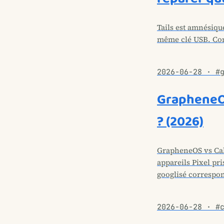
Tails est amnésiqu
même clé USB. Comm
2026-06-28 · #
GrapheneOS
? (2026)
GrapheneOS vs Cal
appareils Pixel pri
googlisé correspo
2026-06-28 · #