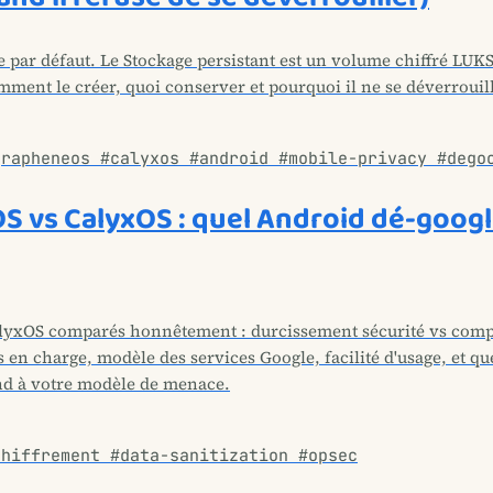
e par défaut. Le Stockage persistant est un volume chiffré LUKS
ent le créer, quoi conserver et pourquoi il ne se déverrouill
grapheneos #calyxos #android #mobile-privacy #dego
 vs CalyxOS : quel Android dé-googli
yxOS comparés honnêtement : durcissement sécurité vs compa
s en charge, modèle des services Google, facilité d'usage, et q
nd à votre modèle de menace.
chiffrement #data-sanitization #opsec