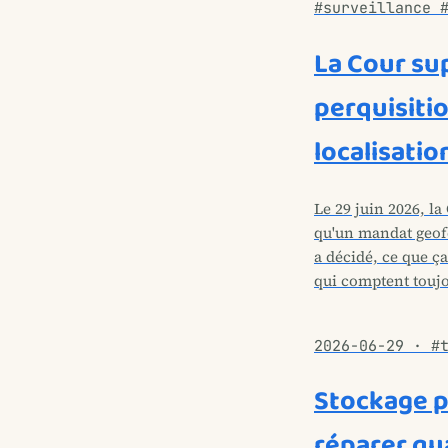
#surveillance 
La Cour su
perquisiti
localisatio
Le 29 juin 2026, la
qu'un mandat geof
a décidé, ce que ça
qui comptent touj
2026-06-29 · #
Stockage pe
réparer qua