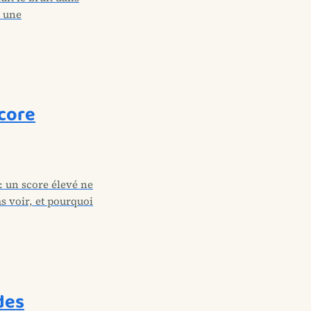
à une
score
 : un score élevé ne
as voir, et pourquoi
des