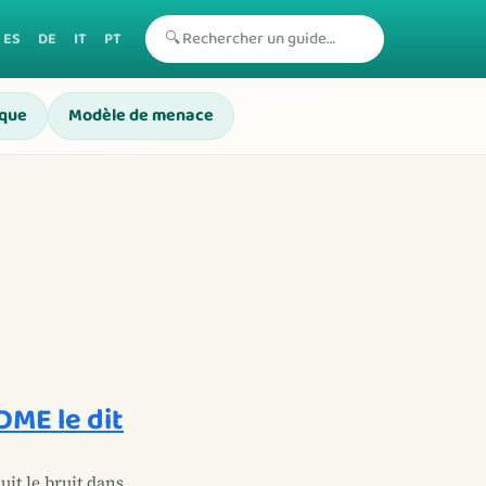
🔍
ES
DE
IT
PT
sque
Modèle de menace
DME le dit
uit le bruit dans