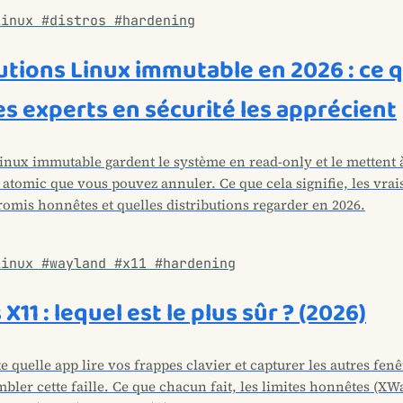
linux #distros #hardening
utions Linux immutable en 2026 : ce q
es experts en sécurité les apprécient
Linux immutable gardent le système en read-only et le mettent 
atomic que vous pouvez annuler. Ce que cela signifie, les vrai
romis honnêtes et quelles distributions regarder en 2026.
linux #wayland #x11 #hardening
X11 : lequel est le plus sûr ? (2026)
e quelle app lire vos frappes clavier et capturer les autres fen
bler cette faille. Ce que chacun fait, les limites honnêtes (XWa