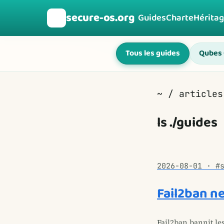
secure-os.org
🛡️
Guides
Charte
Hérita
Tous les guides
Qubes
~ / articles
ls ./guides
2026-08-01 · #
Fail2ban n
Fail2ban bannit le