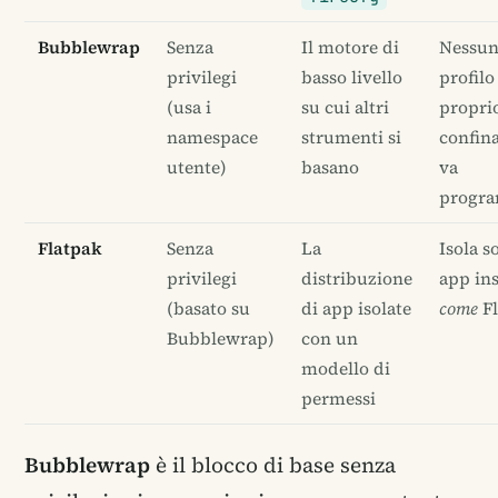
Bubblewrap
Senza
Il motore di
Nessu
privilegi
basso livello
profilo
(usa i
su cui altri
proprio
namespace
strumenti si
confin
utente)
basano
va
progr
Flatpak
Senza
La
Isola so
privilegi
distribuzione
app ins
(basato su
di app isolate
come
Fl
Bubblewrap)
con un
modello di
permessi
Bubblewrap
è il blocco di base senza