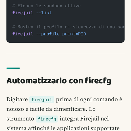
# Elenca le sandbox attive
firejail
 --list
# Mostra il profilo di sicurezza di una sandb
firejail
 --profile.print=PID
Automatizzarlo con firecfg
Digitare
prima di ogni comando è
firejail
noioso e facile da dimenticare. Lo
strumento
integra Firejail nel
firecfg
sistema affinché le applicazioni supportate