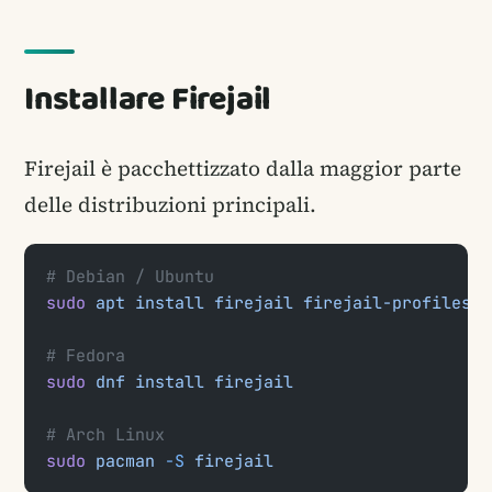
Installare Firejail
Firejail è pacchettizzato dalla maggior parte
delle distribuzioni principali.
# Debian / Ubuntu
sudo
 apt
 install
 firejail
 firejail-profiles
# Fedora
sudo
 dnf
 install
 firejail
# Arch Linux
sudo
 pacman
 -S
 firejail