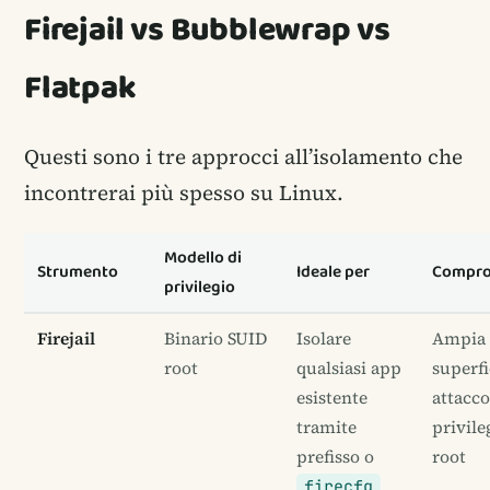
Firejail vs Bubblewrap vs
Flatpak
Questi sono i tre approcci all’isolamento che
incontrerai più spesso su Linux.
Modello di
Strumento
Ideale per
Compr
privilegio
Firejail
Binario SUID
Isolare
Ampia
root
qualsiasi app
superfi
esistente
attacc
tramite
privile
prefisso o
root
firecfg