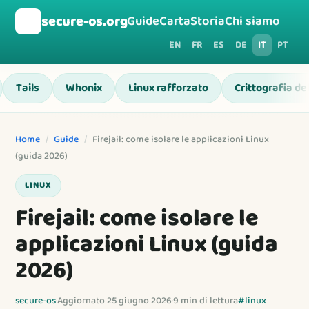
🛡️
secure-os.org
Guide
Carta
Storia
Chi siamo
EN
FR
ES
DE
IT
PT
Tails
Whonix
Linux rafforzato
Crittografia de
Home
/
Guide
/
Firejail: come isolare le applicazioni Linux
(guida 2026)
LINUX
Firejail: come isolare le
applicazioni Linux (guida
2026)
secure-os
·
Aggiornato 25 giugno 2026
·
9 min di lettura
#linux