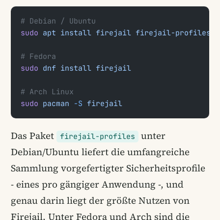
# Debian / Ubuntu
sudo
 apt
 install
 firejail
 firejail-profiles
# Fedora
sudo
 dnf
 install
 firejail
# Arch Linux
sudo
 pacman
 -S
 firejail
Das Paket
unter
firejail-profiles
Debian/Ubuntu liefert die umfangreiche
Sammlung vorgefertigter Sicherheitsprofile
- eines pro gängiger Anwendung -, und
genau darin liegt der größte Nutzen von
Firejail. Unter Fedora und Arch sind die