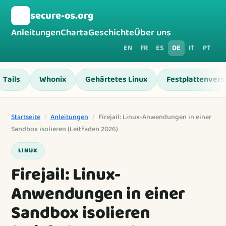
🛡️
secure-os.org
Anleitungen
Charta
Geschichte
Über uns
EN
FR
ES
DE
IT
PT
Tails
Whonix
Gehärtetes Linux
Festplattenvers
Startseite
/
Anleitungen
/
Firejail: Linux-Anwendungen in einer
Sandbox isolieren (Leitfaden 2026)
LINUX
Firejail: Linux-
Anwendungen in einer
Sandbox isolieren