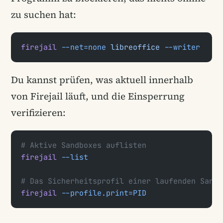
zu suchen hat:
firejail
 --net=none
 libreoffice
 --writer
Du kannst prüfen, was aktuell innerhalb
von Firejail läuft, und die Einsperrung
verifizieren:
# Aktive Sandboxes auflisten
firejail
 --list
# Das Sicherheitsprofil einer laufenden Sandb
firejail
 --profile.print=PID