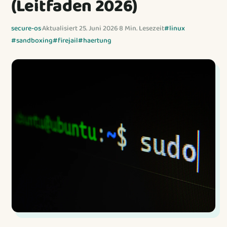
(Leitfaden 2026)
secure-os
·
Aktualisiert 25. Juni 2026
·
8 Min. Lesezeit
#linux
#sandboxing
#firejail
#haertung