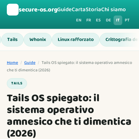
🛡️
secure-os.org
Guide
Carta
Storia
Chi siamo
EN
FR
ES
DE
IT
PT
Tails
Whonix
Linux rafforzato
Crittografia de
Home
/
Guide
/
Tails OS spiegato: il sistema operativo amnesico
che ti dimentica (2026)
TAILS
Tails OS spiegato: il
sistema operativo
amnesico che ti dimentica
(2026)