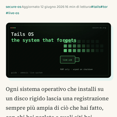
secure-os
·
Aggiornato 12 giugno 2026
·
16 min di lettura
#tails
#tor
#live-os
Ogni sistema operativo che installi su
un disco rigido lascia una registrazione
sempre più ampia di ciò che hai fatto,