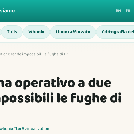
 siamo
EN
FR
Tails
Whonix
Linux rafforzato
Crittografia de
M che rende impossibili le fughe di IP
ma operativo a due
ossibili le fughe di
whonix
#tor
#virtualization