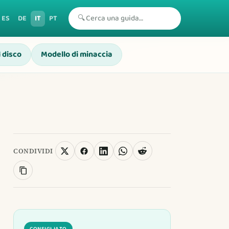
🔍
ES
DE
IT
PT
l disco
Modello di minaccia
CONDIVIDI