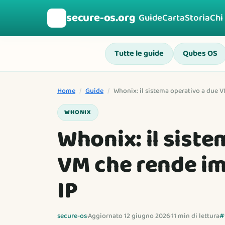
secure-os.org
🛡️
Guide
Carta
Storia
Chi
Tutte le guide
Qubes OS
Home
/
Guide
/
Whonix: il sistema operativo a due V
WHONIX
Whonix: il siste
VM che rende imp
IP
secure-os
·
Aggiornato 12 giugno 2026
·
11 min di lettura
#