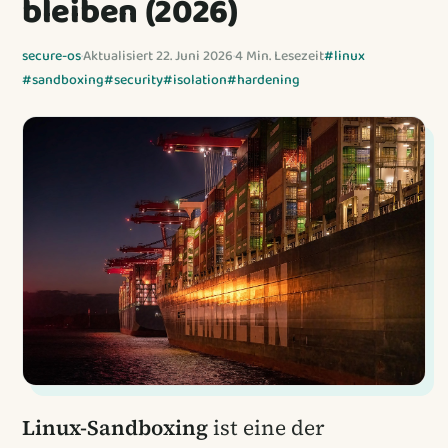
bleiben (2026)
secure-os
·
Aktualisiert 22. Juni 2026
·
4 Min. Lesezeit
#linux
#sandboxing
#security
#isolation
#hardening
Linux-Sandboxing
ist eine der