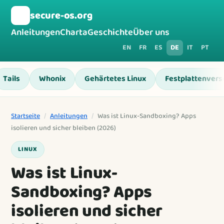
🛡️
secure-os.org
Anleitungen
Charta
Geschichte
Über uns
EN
FR
ES
DE
IT
PT
Tails
Whonix
Gehärtetes Linux
Festplattenvers
Startseite
/
Anleitungen
/
Was ist Linux-Sandboxing? Apps
isolieren und sicher bleiben (2026)
LINUX
Was ist Linux-
Sandboxing? Apps
isolieren und sicher