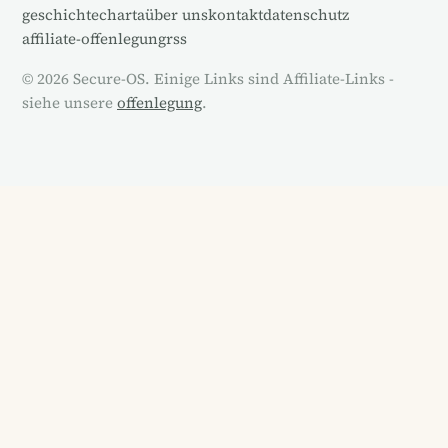
geschichte
charta
über uns
kontakt
datenschutz
affiliate-offenlegung
rss
© 2026 Secure-OS. Einige Links sind Affiliate-Links -
siehe unsere
offenlegung
.