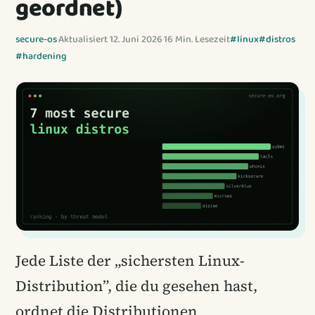
geordnet)
secure-os
·
Aktualisiert 12. Juni 2026
·
16 Min. Lesezeit
#linux
#distros
#hardening
Jede Liste der „sichersten Linux-
Distribution”, die du gesehen hast,
ordnet die Distributionen