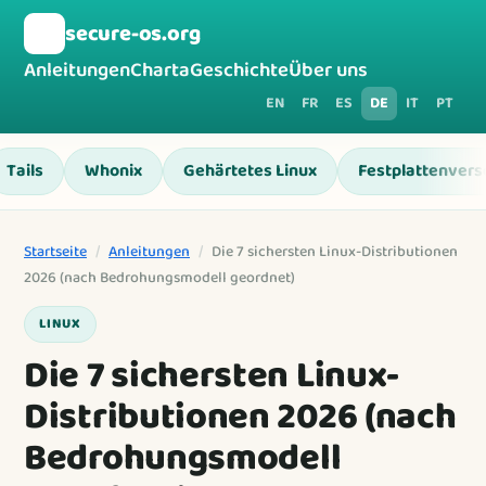
🛡️
secure-os.org
Anleitungen
Charta
Geschichte
Über uns
EN
FR
ES
DE
IT
PT
Tails
Whonix
Gehärtetes Linux
Festplattenvers
Startseite
/
Anleitungen
/
Die 7 sichersten Linux-Distributionen
2026 (nach Bedrohungsmodell geordnet)
LINUX
Die 7 sichersten Linux-
Distributionen 2026 (nach
Bedrohungsmodell