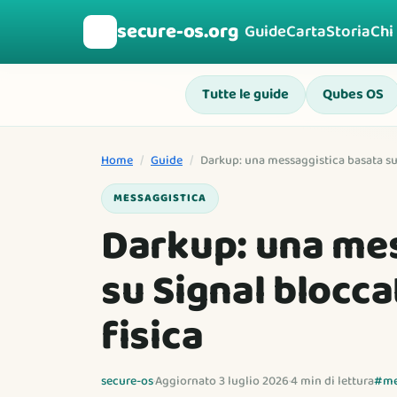
secure-os.org
🛡️
Guide
Carta
Storia
Chi
Tutte le guide
Qubes OS
Home
/
Guide
/
Darkup: una messaggistica basata su 
MESSAGGISTICA
Darkup: una mes
su Signal blocca
fisica
secure-os
·
Aggiornato 3 luglio 2026
·
4 min di lettura
#me