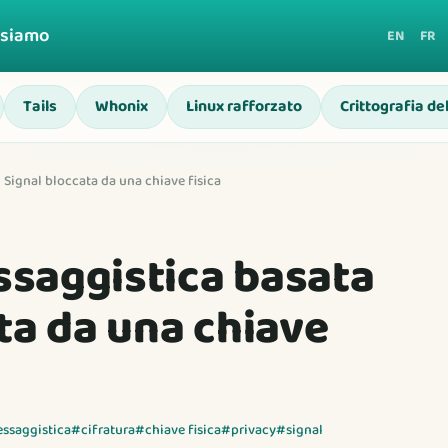
 siamo
EN
FR
Tails
Whonix
Linux rafforzato
Crittografia de
Signal bloccata da una chiave fisica
saggistica basata
ta da una chiave
ssaggistica
#cifratura
#chiave fisica
#privacy
#signal