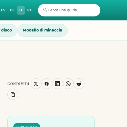
🔍
ES
DE
IT
PT
l disco
Modello di minaccia
CONDIVIDI