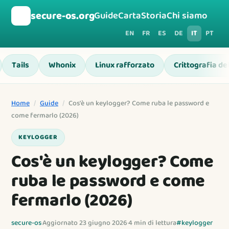
🛡️
secure-os.org
Guide
Carta
Storia
Chi siamo
EN
FR
ES
DE
IT
PT
Tails
Whonix
Linux rafforzato
Crittografia de
Home
/
Guide
/
Cos'è un keylogger? Come ruba le password e
come fermarlo (2026)
KEYLOGGER
Cos'è un keylogger? Come
ruba le password e come
fermarlo (2026)
secure-os
·
Aggiornato 23 giugno 2026
·
4 min di lettura
#keylogger