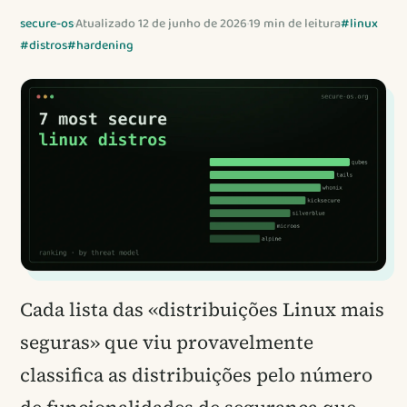
secure-os
·
Atualizado 12 de junho de 2026
·
19 min de leitura
#linux
#distros
#hardening
Cada lista das «distribuições Linux mais
seguras» que viu provavelmente
classifica as distribuições pelo número