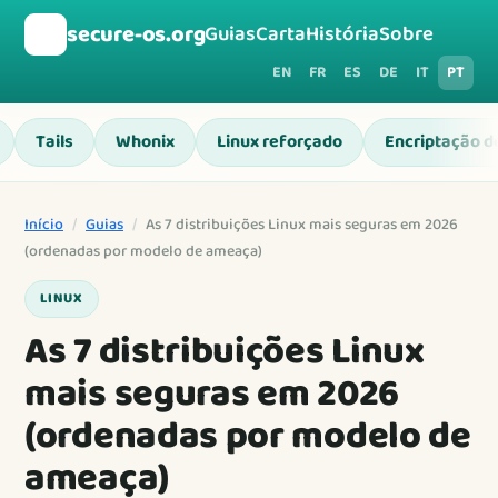
🛡️
secure-os.org
Guias
Carta
História
Sobre
EN
FR
ES
DE
IT
PT
Tails
Whonix
Linux reforçado
Encriptação d
Início
/
Guias
/
As 7 distribuições Linux mais seguras em 2026
(ordenadas por modelo de ameaça)
LINUX
As 7 distribuições Linux
mais seguras em 2026
(ordenadas por modelo de
ameaça)