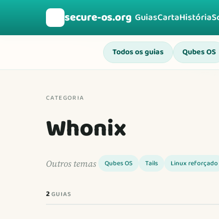
secure-os.org
🛡️
Guias
Carta
História
S
Todos os guias
Qubes OS
CATEGORIA
Whonix
Outros temas
Qubes OS
Tails
Linux reforçado
2
GUIAS