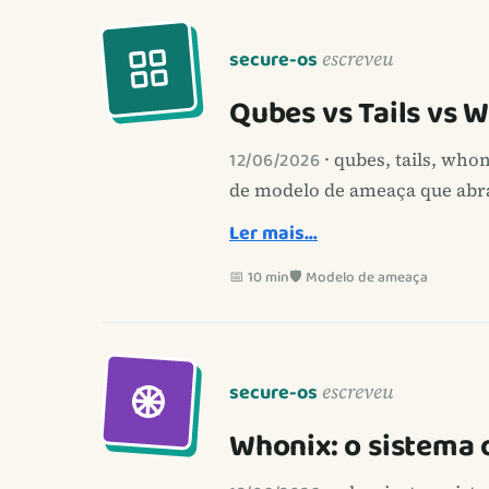
secure-os
escreveu
Qubes vs Tails vs 
12/06/2026
· qubes, tails, who
de modelo de ameaça que abran
Ler mais…
📅 10 min
🛡️ Modelo de ameaça
secure-os
escreveu
Whonix: o sistema 