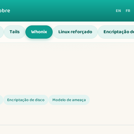
obre
EN
FR
Tails
Whonix
Linux reforçado
Encriptação d
Encriptação de disco
Modelo de ameaça