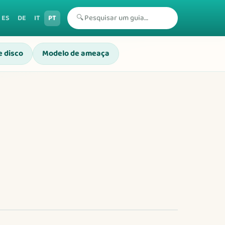
🔍
ES
DE
IT
PT
e disco
Modelo de ameaça