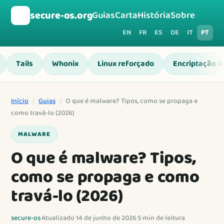
🛡️
secure-os.org
Guias
Carta
História
Sobre
EN
FR
ES
DE
IT
PT
Tails
Whonix
Linux reforçado
Encriptação d
Início
/
Guias
/
O que é malware? Tipos, como se propaga e
como travá-lo (2026)
MALWARE
O que é malware? Tipos,
como se propaga e como
travá-lo (2026)
secure-os
·
Atualizado 14 de junho de 2026
·
5 min de leitura