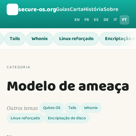
🛡️
secure-os.org
Guias
Carta
História
Sobre
EN
FR
ES
DE
IT
PT
Tails
Whonix
Linux reforçado
Encriptação d
CATEGORIA
Modelo de ameaça
Outros temas
Qubes OS
Tails
Whonix
Linux reforçado
Encriptação de disco