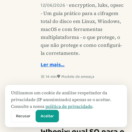
12/06/2026
· encryption, luks, opsec
- Um guia prático para a cifragem
total do disco em Linux, Windows,
macOS e com ferramentas
multiplataforma - o que protege, o
que não protege e como configurá-
la corretamente.
Ler mais…
📅 14 min
🛡️ Modelo de ameaça
Utilizamos um cookie de análise respeitador da
privacidade (IP anonimizado) apenas se o aceitar.
Consulte a nossa
política de privacidade
.
secure-os
escreveu
Recusar
Aceitar
Qubes vs Tails vs