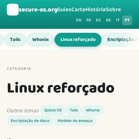
🛡️
secure-os.org
Guias
Carta
História
Sobre
EN
FR
ES
DE
IT
PT
Tails
Whonix
Linux reforçado
Encriptação d
CATEGORIA
Linux reforçado
Outros temas
Qubes OS
Tails
Whonix
Encriptação de disco
Modelo de ameaça