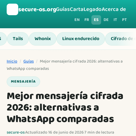
🛡️
secure-os.org
Guías
Carta
Legado
Acerca de
EN
FR
ES
DE
IT
PT
S
Tails
Whonix
Linux endurecido
Cifrado de 
Inicio
/
Guías
/
Mejor mensajería cifrada 2026: alternativas a
WhatsApp comparadas
MENSAJERÍA
Mejor mensajería cifrada
2026: alternativas a
WhatsApp comparadas
secure-os
·
Actualizado 16 de junio de 2026
·
7 min de lectura