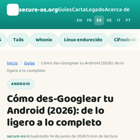
🛡️
secure-os.org
Guías
Carta
Legado
Acerca de
EN
FR
ES
DE
IT
PT
S
Tails
Whonix
Linux endurecido
Cifrado de 
Inicio
/
Guías
/
Cómo des-Googlear tu Android (2026): de lo
ligero a lo completo
ANDROID
Cómo des-Googlear tu
Android (2026): de lo
ligero a lo completo
secure-os
·
Actualizado 14 de junio de 2026
·
5 min de lectura