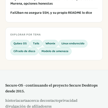
Murena, opciones honestas
Fail2ban no asegura SSH, y su propio README lo dice
EXPLORAR POR TEMA
Qubes OS
Tails
Whonix
Linux endurecido
Cifrado de disco
Modelo de amenaza
Secure-OS - continuando el proyecto Secure Desktops
desde 2015.
historia
carta
acerca de
contacto
privacidad
divulgación de afiliados
rss