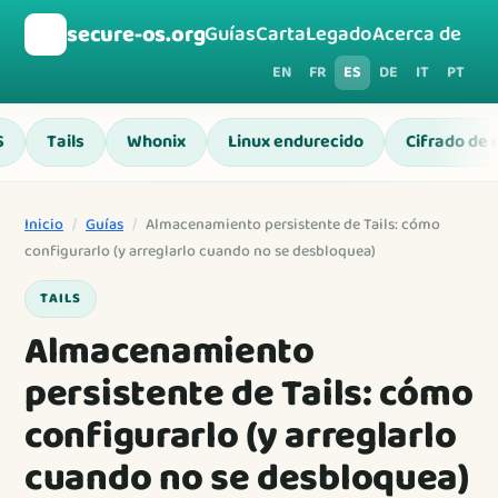
🛡️
secure-os.org
Guías
Carta
Legado
Acerca de
EN
FR
ES
DE
IT
PT
S
Tails
Whonix
Linux endurecido
Cifrado de 
Inicio
/
Guías
/
Almacenamiento persistente de Tails: cómo
configurarlo (y arreglarlo cuando no se desbloquea)
TAILS
Almacenamiento
persistente de Tails: cómo
configurarlo (y arreglarlo
cuando no se desbloquea)