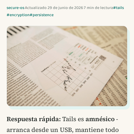
secure-os
·
Actualizado 29 de junio de 2026
·
7 min de lectura
#tails
#encryption
#persistence
Respuesta rápida:
Tails es
amnésico
-
arranca desde un USB, mantiene todo