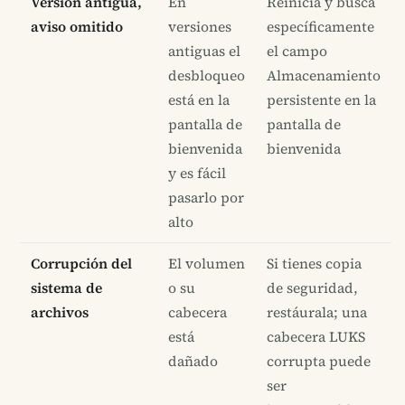
Versión antigua,
En
Reinicia y busca
aviso omitido
versiones
específicamente
antiguas el
el campo
desbloqueo
Almacenamiento
está en la
persistente en la
pantalla de
pantalla de
bienvenida
bienvenida
y es fácil
pasarlo por
alto
Corrupción del
El volumen
Si tienes copia
sistema de
o su
de seguridad,
archivos
cabecera
restáurala; una
está
cabecera LUKS
dañado
corrupta puede
ser