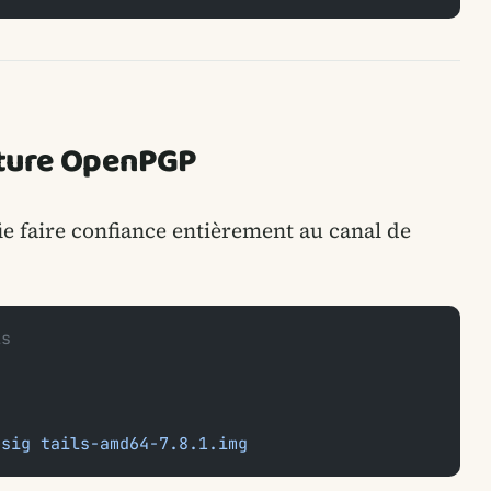
nature OpenPGP
ifie faire confiance entièrement au canal de
ls
.sig
 tails-amd64-7.8.1.img