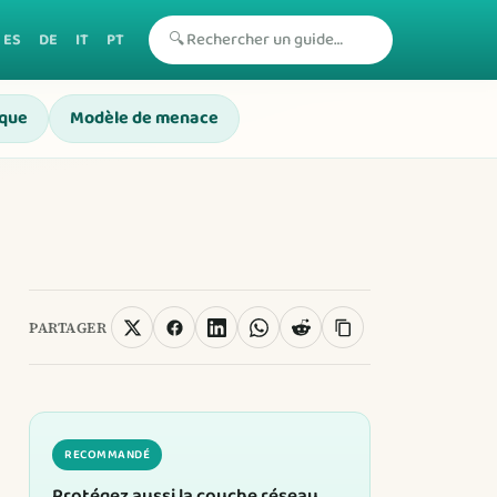
🔍
ES
DE
IT
PT
sque
Modèle de menace
PARTAGER
RECOMMANDÉ
Protégez aussi la couche réseau