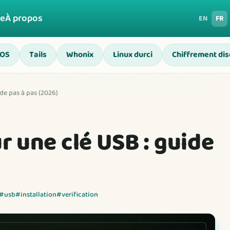
ge
À propos
EN
FR
 OS
Tails
Whonix
Linux durci
Chiffrement di
ide pas à pas (2026)
ur une clé USB : guide
#usb
#installation
#verification