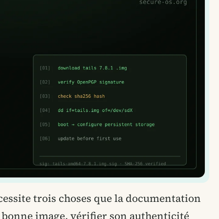
écessite trois choses que la documentation
la bonne image, vérifier son authenticité