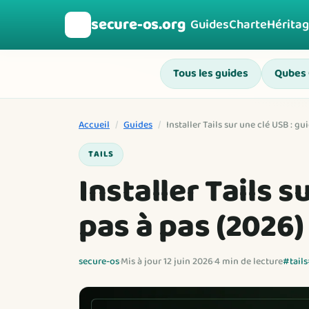
secure-os.org
🛡️
Guides
Charte
Hérita
Tous les guides
Qubes
Accueil
/
Guides
/
Installer Tails sur une clé USB : gu
TAILS
Installer Tails s
pas à pas (2026)
secure-os
·
Mis à jour 12 juin 2026
·
4 min de lecture
#tails