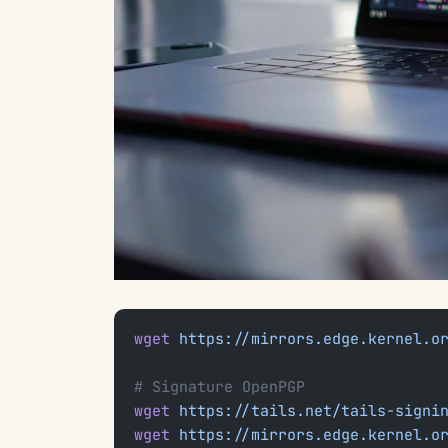
wget
 https://mirrors.edge.kernel.o
# Signature OpenPGP
wget
 https://tails.net/tails-signi
wget
 https://mirrors.edge.kernel.o