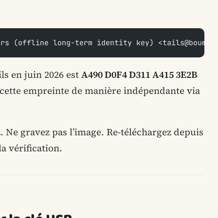
ers (offline long-term identity key) <tails@boum.o
ls en juin 2026 est
A490 D0F4 D311 A415 3E2B
z cette empreinte de manière indépendante via
z. Ne gravez pas l’image. Re-téléchargez depuis
a vérification.