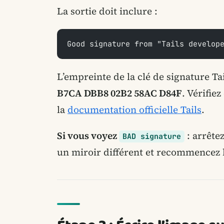
La sortie doit inclure :
Good signature from "Tails develop
L’empreinte de la clé de signature Tai
B7CA DBB8 02B2 58AC D84F
. Vérifie
la
documentation officielle Tails
.
Si vous voyez
: arrête
BAD signature
un miroir différent et recommencez l