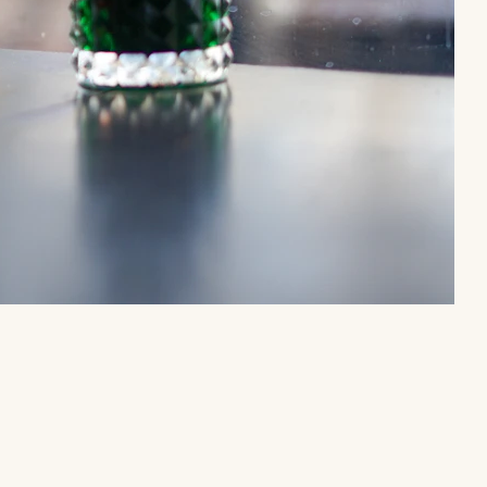
1.img
1.img.sig