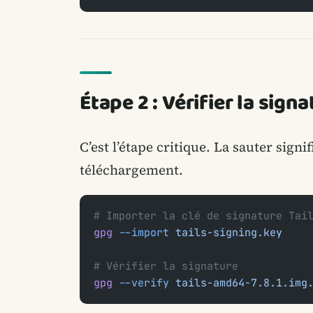
Étape 2 : Vérifier la sig
C’est l’étape critique. La sauter sign
téléchargement.
# Importer la clé de signature Tai
gpg
 --import
 tails-signing.key
# Vérifier la signature
gpg
 --verify
 tails-amd64-7.8.1.img