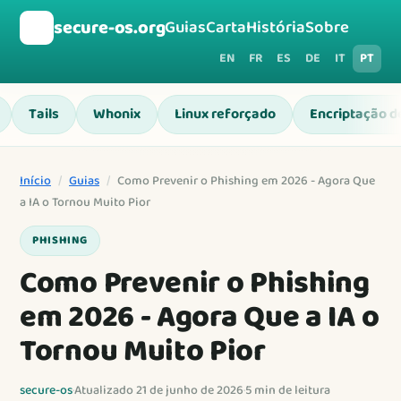
🛡️
secure-os.org
Guias
Carta
História
Sobre
EN
FR
ES
DE
IT
PT
Tails
Whonix
Linux reforçado
Encriptação d
Início
/
Guias
/
Como Prevenir o Phishing em 2026 - Agora Que
a IA o Tornou Muito Pior
PHISHING
Como Prevenir o Phishing
em 2026 - Agora Que a IA o
Tornou Muito Pior
secure-os
·
Atualizado 21 de junho de 2026
·
5 min de leitura