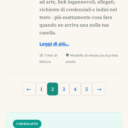
ad arte, link ingannevoli, allegati,
richieste di credenziali e indizi nel
testo - più esattamente cosa fare
quando ne arriva una nella tua
casella.
Leggi di più…
📅 7 min di
🛡️ Modello di minaccia al primo
lettura
posto
←
1
2
3
4
5
→
CONSIGLIATO