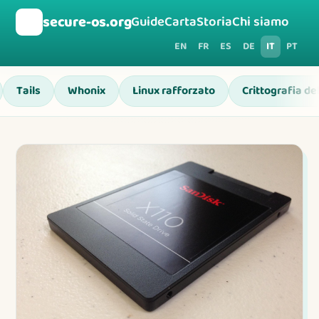
🛡️
secure-os.org
Guide
Carta
Storia
Chi siamo
EN
FR
ES
DE
IT
PT
Tails
Whonix
Linux rafforzato
Crittografia de