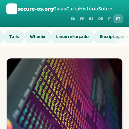
🛡️
secure-os.org
Guias
Carta
História
Sobre
EN
FR
ES
DE
IT
PT
Tails
Whonix
Linux reforçado
Encriptação d