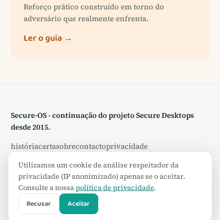
Reforço prático construído em torno do
adversário que realmente enfrenta.
Ler o guia →
Secure-OS - continuação do projeto Secure Desktops
desde 2015.
história
carta
sobre
contacto
privacidade
divulgação de afiliados
rss
Utilizamos um cookie de análise respeitador da
privacidade (IP anonimizado) apenas se o aceitar.
© 2026 Secure-OS. Algumas ligações são de afiliados -
Consulte a nossa
política de privacidade
.
consulte a nossa
divulgação
.
Recusar
Aceitar