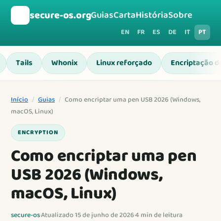
🛡️
secure-os.org
Guias
Carta
História
Sobre
EN
FR
ES
DE
IT
PT
Tails
Whonix
Linux reforçado
Encriptação d
Início
/
Guias
/
Como encriptar uma pen USB 2026 (Windows,
macOS, Linux)
ENCRYPTION
Como encriptar uma pen
USB 2026 (Windows,
macOS, Linux)
secure-os
·
Atualizado 15 de junho de 2026
·
4 min de leitura